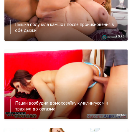
Пышка получила камшот после проникновения в
обе дырки
20:25
603
Пацан возбудил домохозяйку кунилингусом и
трахнул до оргазма
08:46