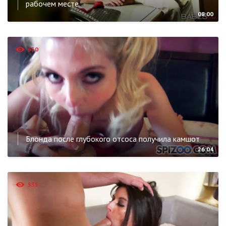
рабочем месте
08:00
650
Блонда после глубокого отсоса получила камшот
26:04
535