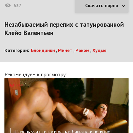
637
Скачать порно
Незабываемый перепих с татуированной
Клейо Валентьен
Категории:
Блондинки
,
Минет
,
Раком
,
Худые
Рекомендуем к просмотру:
548
Парень учит телку играть в бильярд и попутно