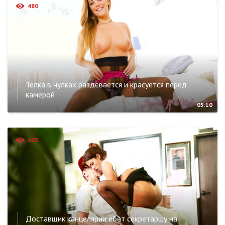
480
Телка в чулках раздевается и красуется перед
камерой
05:10
603
Доставщик канцелярии ебет секретаршу на