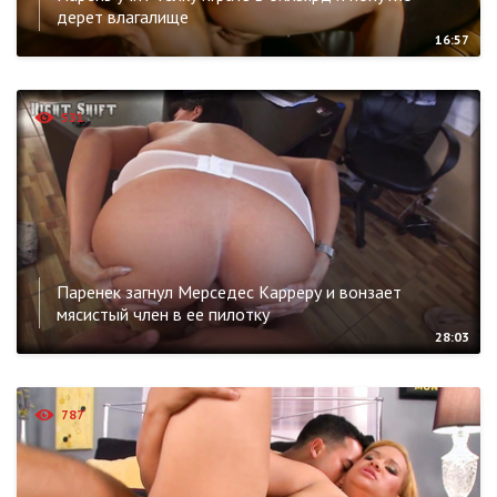
дерет влагалище
16:57
531
Паренек загнул Мерседес Карреру и вонзает
мясистый член в ее пилотку
28:03
787